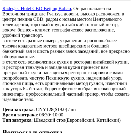
Radegast Hotel CBD Beijing Bohao
, Он расположен на
Восточном трицикле Гуанхуа дороги, высоко расположен в
центре пекина CBD, рядом с новым местом Центрального
телевидения, торговый круг, китайский торговый центр,
вокруг бизнес - климат, географическое расположение,
удобный транспорт.
в отеле есть разные номера, украшение и роскошь.более
тысячи квадратных метров швейцарских и большой
банкетный зал и шесть разных залов заседаний, все прекрасно
оборудованные.
в отеле есть великолепная кухня и ресторан китайской кухни,
и ресторан тяньлунь и западная кухня принесет вам
прекрасный вкус и насладиться.ресторан газировки с вами
попробовать чистую Пекинскую кухню, надменный угорь
японская пища, есть оригинальный метод гуанси, известный
как угорь.6 - й этаж, берренс фитнес выбрал высокосортный
инвентарь, профессиональный частный тренер, чтобы создать
идеальное тело.
Цена завтрака
: CNY128($19.0) / шт
Время завтрака
: 06:30~10:00
Тип завтрака
: Шведский стол(Европейский, Китайский)
Вопросы и ответы