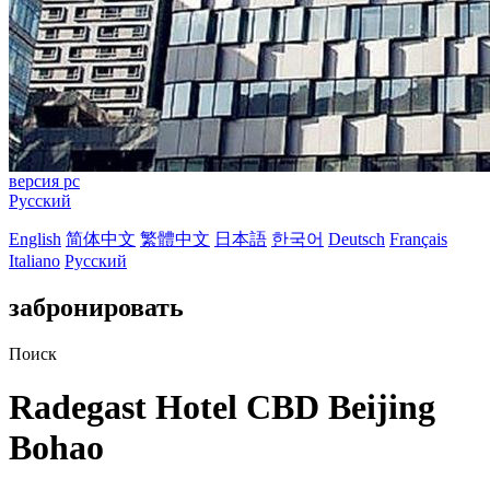
версия pc
Русский
English
简体中文
繁體中文
日本語
한국어
Deutsch
Français
Italiano
Русский
забронировать
Поиск
Radegast Hotel CBD Beijing
Bohao